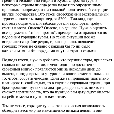
Греции и Испании до Индии и Кубы. Спрос на туры в
некоторые страны иногда резко падает по определенным
причинам, например, из-за сложной политической ситуации
внутри государства. Это такой своеобразный экстремальный
туризм - полететь, например, за $300 в Таиланд, где
протестующие жители заблокировали аэропорты, требуя
смены власти. Опасно? Опасно, но дешево. Нужно оценить
все аргументы "за" и "против", прежде чем отправляться по
подобным горящим турам. Но такие ситуации всё же
встречаются крайне редно, и, как правило, появление
горящих туров не связано с какими бы то ни было
катаклизмами и беспорядками внутри страны отдыха.
Подводя итоги, нужно добавить, что горящие туры, привлекая
своими низкими ценами, имеют один, но достаточно
серьезный минус - появляются они за несколько дней до
вылета, иногда времени у туриста и вовсе остается только на
то, чтобы собрать чемодан. Если же вы привыкли тщательно
планировать свой отдых, то в случае с горящими турами, при
бронировании путевки за два-три дня до вылета, никто не
сможет гарантировать, что на нужную вам дату будут билеты
на рейс и места в нужном вам отеле.
Тем не менее, горящие туры - это прекрасная возможность
объездить весь мир по максимально низким ценам, и они