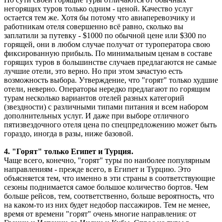
негорящих туров только одним - ценой. Качество услуг
остается тем же. Хотя бы потому что авиаперевозчику и
работникам отеля совершенно всё равно, сколько вы
заплатили за путевку - $1000 по обычной цене или $300 по
горящей, они в любом случае получат от туроператора свою
фиксированную прибыль. По минимальным ценам в составе
горящих туров в большинстве случаев предлагаются не самые
лучшие отели, это верно. Но при этом зачастую есть
возможность выбора. Утверждение, что "горят" только худшие
отели, неверно. Операторы нередко предлагают по горящим
турам несколько вариантов отелей разных категорий
(звездности) с различными типами питания и всем набором
дополнительных услуг. И даже при выборе отличного
пятизвездочного отеля цена по спецпредложению может быть
гораздо, иногда в разы, ниже базовой.
4. "Горят" только Египет и Турция.
Чаще всего, конечно, "горят" туры по наиболее популярным
направлениям - прежде всего, в Египет и Турцию. Это
объясняется тем, что именно в эти страны в соответствующие
сезоны поднимается самое большое количество бортов. Чем
больше рейсов, тем, соответственно, больше вероятность, что
на каком-то из них будет недобор пассажиров. Тем не менее,
время от времени "горят" очень многие направления: от