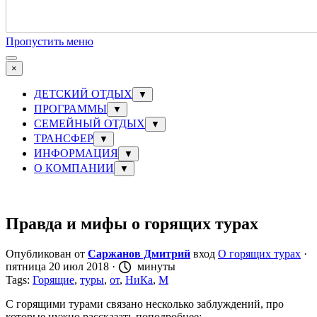
Пропустить меню
×
ДЕТСКИЙ ОТДЫХ
▼
ПРОГРАММЫ
▼
СЕМЕЙНЫЙ ОТДЫХ
▼
ТРАНСФЕР
▼
ИНФОРМАЦИЯ
▼
О КОМПАНИИ
▼
Правда и мифы о горящих турах
Опубликован от
Саржанов Дмитрий
вход
О горящих турах
·
пятница 20 июл 2018 ·
минуты
Tags:
Горящие
,
туры
,
от
,
НиКа
,
М
С горящими турами связано несколько заблуждений, про
которые нужно рассказать поподробнее: