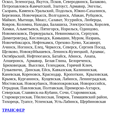
Оскол, Зеленоград, Якутск, Псков, Северодвинск, Балаково,
Петропавловск-Камчатский, Златоуст, Армавир, Энгельс,
Сызрань, Каменск-Уральский, Подольск, Южно-Сахалинск,
Березники, Новочеркасск, Волгодонск, Абакан, Рубцовск,
Майкоп, Мытищи, Миасс, Салават, Уссурийск, Люберцы,
Ковров, Коломна, Находка, Балашиха, Электросталь, Королев,
Химки, Альметьевск, Пятигорск, Норильск, Одинцово,
Новомосковск, Первоуральск, Невиномысск, Серпухов,
Димитровград, Кисловодск, Камышин, Муром, Назрань,
Новочебоксарск, Нефтекамск, Орехово-Зуево, Хасавюрт,
Ачинск, Ногинск, Елец, Черкесск, Северск, Сергиев Посад,
Щелково, Новокуйбышевск, Ленинск-Кузнецкий, Арзамас,
Октябрьский, Нефтеюганск, Батайск, Абинск, Анапа,
Апшеронск, Армавир, Белая Глина, Белореченск,
Брюховецкая, Выселки, Геленджик, Горячий Ключ,
Гулькевичи, Динская, Ейск, Кавказская, Калининская,
Каневская, Кореновск, Краснодар, Кропоткин, Крыловская,
Крымск, Курганинск, Кущевская, Лабинск, Ленинградская,
Мостовская, Новокубанск, Новопокровская, Новороссийск,
Отрадная, Павловская, Полтавская, Приморско-Ахтарск,
Северская, Славянск-на-Кубани, Сочи, Староминская,
Старокорсунская, Тбилисская, Темрюк, Тимашевский район,
Тихорецк, Туапсе, Успенская, Усть-Лабинск, Щербиновская
ТРАНСФЕР