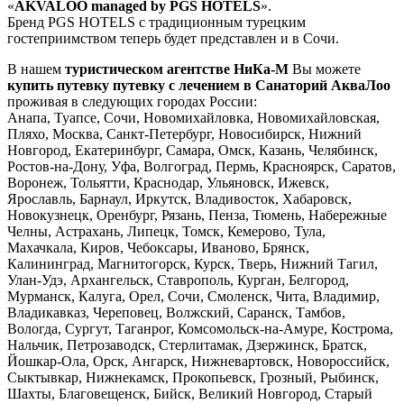
«
AKVALOO managed by PGS HOTELS
».
Бренд PGS HOTELS с традиционным турецким
гостеприимством теперь будет представлен и в Сочи.
В нашем
туристическом агентстве НиКа-М
Вы можете
купить путевку
путевку с лечением в Санаторий
АкваЛоо
проживая в следующих городах России:
Анапа, Туапсе, Сочи, Новомихайловка, Новомихайловская,
Пляхо, Москва, Санкт-Петербург, Новосибирск, Нижний
Новгород, Екатеринбург, Самара, Омск, Казань, Челябинск,
Ростов-на-Дону, Уфа, Волгоград, Пермь, Красноярск, Саратов,
Воронеж, Тольятти, Краснодар, Ульяновск, Ижевск,
Ярославль, Барнаул, Иркутск, Владивосток, Хабаровск,
Новокузнецк, Оренбург, Рязань, Пенза, Тюмень, Набережные
Челны, Астрахань, Липецк, Томск, Кемерово, Тула,
Махачкала, Киров, Чебоксары, Иваново, Брянск,
Калининград, Магнитогорск, Курск, Тверь, Нижний Тагил,
Улан-Удэ, Архангельск, Ставрополь, Курган, Белгород,
Мурманск, Калуга, Орел, Сочи, Смоленск, Чита, Владимир,
Владикавказ, Череповец, Волжский, Саранск, Тамбов,
Вологда, Сургут, Таганрог, Комсомольск-на-Амуре, Кострома,
Нальчик, Петрозаводск, Стерлитамак, Дзержинск, Братск,
Йошкар-Ола, Орск, Ангарск, Нижневартовск, Новороссийск,
Сыктывкар, Нижнекамск, Прокопьевск, Грозный, Рыбинск,
Шахты, Благовещенск, Бийск, Великий Новгород, Старый