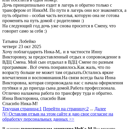
Дочь принципиально ездит в лагерь и обратно только с
трансфером от НикиМ. По пути в лагерь они все знакомятся, а
путь обратно - особая часть веселья, которую она не готова
променять на путь домой с родителями :)
На следующий год дочь уже снова просится в Смену, что
говорит само за себя :)
Татьяна Лобейко
четверг 23 окт 2025
Хочу поблагодарить Ника-М,. и в частности Инну
Викторовну, за предоставленный отдых и сопровождение в
ВДЦ Смена. Мой сын отдыхал в ВДЦ Смене по разным
программам . Всё очень понравилось.Как жаль, что по
возрасту больше не может там отдыхать.Остались яркие
впечатления и воспоминания.На связи всегда была Инна
Викторовна, которая сопровождала нас с начала оформления
путёвки и до приезда сына домой.Работа профессионала.
Отлично налажена работа по трансферу туда и обратно.
Инна Викторовна, спасибо Вам
Спасибо Ника-М!
Текущая страница:
1
Перейти на страницу:
2
...
Далее
|V| Оставляя отзыв на этом сайте я даю свое согласие на
обработку персональных данных >>
В нашем
туристическом агентстве НиКа-М
Вы можете