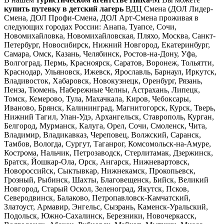
купить путевку в детский лагерь
ВДЦ Смена (ДОЛ Лидер-
Смена, ДОЛ Профи-Смена, ДОЛ Арт-Смена проживая в
следующих городах России:
Анапа, Туапсе, Сочи,
Новомихайловка, Новомихайловская, Пляхо, Москва, Санкт-
Петербург, Новосибирск, Нижний Новгород, Екатеринбург,
Самара, Омск, Казань, Челябинск, Ростов-на-Дону, Уфа,
Волгоград, Пермь, Красноярск, Саратов, Воронеж, Тольятти,
Краснодар, Ульяновск, Ижевск, Ярославль, Барнаул, Иркутск,
Владивосток, Хабаровск, Новокузнецк, Оренбург, Рязань,
Пенза, Тюмень, Набережные Челны, Астрахань, Липецк,
Томск, Кемерово, Тула, Махачкала, Киров, Чебоксары,
Иваново, Брянск, Калининград, Магнитогорск, Курск, Тверь,
Нижний Тагил, Улан-Удэ, Архангельск, Ставрополь, Курган,
Белгород, Мурманск, Калуга, Орел, Сочи, Смоленск, Чита,
Владимир, Владикавказ, Череповец, Волжский, Саранск,
Тамбов, Вологда, Сургут, Таганрог, Комсомольск-на-Амуре,
Кострома, Нальчик, Петрозаводск, Стерлитамак, Дзержинск,
Братск, Йошкар-Ола, Орск, Ангарск, Нижневартовск,
Новороссийск, Сыктывкар, Нижнекамск, Прокопьевск,
Грозный, Рыбинск, Шахты, Благовещенск, Бийск, Великий
Новгород, Старый Оскол, Зеленоград, Якутск, Псков,
Северодвинск, Балаково, Петропавловск-Камчатский,
Златоуст, Армавир, Энгельс, Сызрань, Каменск-Уральский,
Подольск, Южно-Сахалинск, Березники, Новочеркасск,