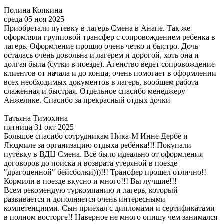
Полина Копкина
среда 05 ноя 2025
Приобретали путевку в лагерь Смена в Анапе. Так же
оформляли групповой трансфер с сопровождением ребенка в
лагерь. Оформление прошло очень четко и быстро. Дочь
осталась очень довольна и лагерем и дорогой, хоть она и
долгая была (сутки в поезде). Агенство ведет сопровождение
клиентов от начала и до конца, очень помогает в оформлении
всех необходимых документов в лагерь, вообщем работа
слаженная и быстрая. Отдельное спасибо менеджеру
Анжелике. Спасибо за прекрасный отдых дочки
Татьяна Тимохина
пятница 31 окт 2025
Большое спасибо сотрудникам Ника-М Инне Дербе и
Людмиле за организацию отдыха ребёнка!!! Покупали
путёвку в ВДЦ Смена. Всё было идеально от оформления
договоров до поиска и возврата утеряной в поезде
"драгоценной" бейсболки)))!!! Трансфер прошел отлично!!
Кормили в поезде вкусно и много!!! Вы лучшие!!!
Всем рекомендую туркомпанию и лагерь, который
развивается и дополняется очень интересными
компетенциями. Сын приехал с дипломами и сертификатами
в полном восторге!! Наверное не много опишу чем занимался