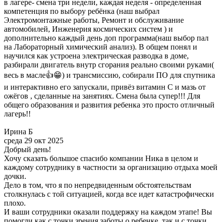
в лагере- смена три недели, каждая неделя - определенная
компетенция по выбору ребёнка (наш выбрал
Электромонтажные работы, Ремонт и обслуживание
автомобилей, Инженерия космических систем ) и
дополнительно каждый день доп программа(наш выбор пал
на Лабораторный химический анализ). В общем понял и
научился как устроена электрическая разводка в доме,
разбирали двигатель внутр сгорания реально своими руками(
весь в масле👍😁) и трансмиссию, собирали ПО для спутника
и интерактивно его запускали, привёз витамин С и мазь от
ожёгов , сделанные на занятиях. Смена была супер!!! Для
общего образования и развития ребенка это просто отличный
лагерь!!
Ирина Б
среда 29 окт 2025
Добрый день!
Хочу сказать большое спасибо компании Ника в целом и
каждому сотруднику в частности за организацию отдыха моей
дочки.
Дело в том, что я по непредвиденным обстоятельствам
столкнулась с той ситуацией, когда все идет катастрофически
плохо.
И ваши сотрудники оказали поддержку на каждом этапе! Вы
помогли как с точки зрения заботы о ребенке, так и с точки