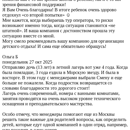
зрения финансовой поддержки!
Я Вам Очень благодарна! В итоге ребенок очень здорово
отдохнул «со второй попытки» ☺️
Мне кажется, когда выбираешь тур оператора, то риски
возникают именно тогда, когда ситуация становится «не
штатной». И ваша компания с достоинством прошла эту
ситуацию вместе со мной.
Могу смело рекомендовать вашу компанию для организации
детского отдыха! И сама еще обязательно обращусь!
Ольга Б
понедельник 27 окт 2025
Отправляю дочь (13 лет) в летний лагерь вот уже 4 года. Когда
была помладше, 3 года ездила в Морскую звезду. И была в
восторге. В этом году с менеджерами выбрали Смену и еще
больше не пожалели. Когда подросток возвращается со
словами благодарности это дорогого стоит!
Лагерь очень современный, номера с ванными комнатами,
занятия проводятся на очень высоком уровне технического
оснащения и преподавательского мастерства.
Особо отмечу, что менеджеры помогают еще из Москвы
решить такие важные для родителей вопросы, как определить
детей, которые едут одной компанией в один отряд, например,
или поселить в один номер.