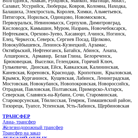
Волгодонск, Абакан, Рубцовск, Майкоп, Мытищи, Миасс,
Салават, Уссурийск, Люберцы, Ковров, Коломна, Находка,
Балашиха, Электросталь, Королев, Химки, Альметьевск,
Пятигорск, Норильск, Одинцово, Новомосковск,
Первоуральск, Невиномысск, Серпухов, Димитровград,
Кисловодск, Камышин, Муром, Назрань, Новочебоксарск,
Нефтекамск, Орехово-Зуево, Хасавюрт, Ачинск, Ногинск,
Елец, Черкесск, Северск, Сергиев Посад, Щелково,
Новокуйбышевск, Ленинск-Кузнецкий, Арзамас,
Октябрьский, Нефтеюганск, Батайск, Абинск, Анапа,
Апшеронск, Армавир, Белая Глина, Белореченск,
Брюховецкая, Выселки, Геленджик, Горячий Ключ,
Гулькевичи, Динская, Ейск, Кавказская, Калининская,
Каневская, Кореновск, Краснодар, Кропоткин, Крыловская,
Крымск, Курганинск, Кущевская, Лабинск, Ленинградская,
Мостовская, Новокубанск, Новопокровская, Новороссийск,
Отрадная, Павловская, Полтавская, Приморско-Ахтарск,
Северская, Славянск-на-Кубани, Сочи, Староминская,
Старокорсунская, Тбилисская, Темрюк, Тимашевский район,
Тихорецк, Туапсе, Успенская, Усть-Лабинск, Щербиновская
ТРАНСФЕР
Авиа- трансфер
Железнодорожный трансфер
Трансфер на заказ