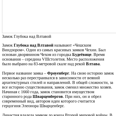
Замок Глубока над Влтавой
З
ам
о
к
Глубока над Влтавой
называют «Чешским
Виндзором». Один из самых красивых замков Чехии. Был
основан дворянином Чехом из городка
Будеёвице
. Время
основания – середина VIIIстолетия. Место расположения
было выбрано на 83-метровой скале над рекой
Влтава
.
Первое название замка –
Фроуенберг
. На свою историю замок
несколько раз перестраивался в зависимости от веяний
архитектурных стилей и направлений. В общей сложности, за
все историю существования, замок сменил множество хозяев.
Начиная с 1660 года, замок становится имуществом
старинного рода
Шварценбергов
. При них, он и обрел
современный вид, автором идеи которого считается
герцогиня Элеонора Шварценберг.
Династия владела замком до конца Второй мировой войны. В