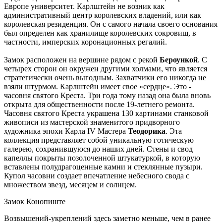
Европе университет. Карлштейн не возник как
административный центр королевских владений, или как
королевская резиденция. Он с самого начала своего основания
был определен как хранилище королевских сокровищ, в
частности, имперских коронационных регалий.
Замок расположен на вершине рядом с рекой
Бероункой
. С
четырех сторон он окружен другими холмами, что является
стратегически очень выгодным. Захватчики его никогда не
взяли штурмом. Карлштейн имеет свое «сердце». Это -
часовня святого Креста. Три года тому назад она была вновь
открыта для общественности после 19-летнего ремонта.
Часовня святого Креста украшена 130 картинами станковой
живописи из мастерской знаменитого придворного
художника эпохи Карла IV Мастера
Теодорика
. Эта
коллекция представляет собой уникальную готическую
галерею, сохранившуюся до наших дней. Стены и свод
капеллы покрыты позолоченной штукатуркой, в которую
вставлены полудрагоценные камни и стеклянные пузыри.
Купол часовни создает впечатление небесного свода с
множеством звезд, месяцем и солнцем.
Замок Конопиште
Возвышений-укреплений здесь заметно меньше, чем в ранее