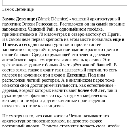
Замок Детенице
Замок Детенице
(Zámek Dětenice) - чешский архитектурный
памятник Эпохи Ренессанса. Расположен он на самой окраине
заповедника Чешский Рай, в одноимённом посёлке,
приблизительно в 70 километрах к северо-востоку от Праги.
На самом деле первая крепость на этом месте появилась
ещё в
11 веке,
а сегодня глазам туристов и просто гостей
заповедника предстаёт прекрасное здание красного цвета в
стиле барокко. Среди окружающей его зелени деревьев
английского парка смотрится замок очень красиво. Это
трёхэтажное здание с большой четырёхэтажной башней. В
состав замка также входит так называемый портик, то есть
галерея на колоннах при входе в
Детенице.
Под ним
расположен летний ресторан. А в английском парке тоже
имеются свои достопримечательности, как естественные -
деревья, возраст которых насчитывает
более 400 лет
, так и
рукотворные - фонтаны со скульптурами мифических
кентавра и нимфы и другие каменные произведения
искусства в стиле классицизма.
Не смотря на то, что сами жители Чехии называют это
архитектурное творение замком, на деле это скорее
роскошный дворец. Туристы стремятся попасть сюда, чтобы