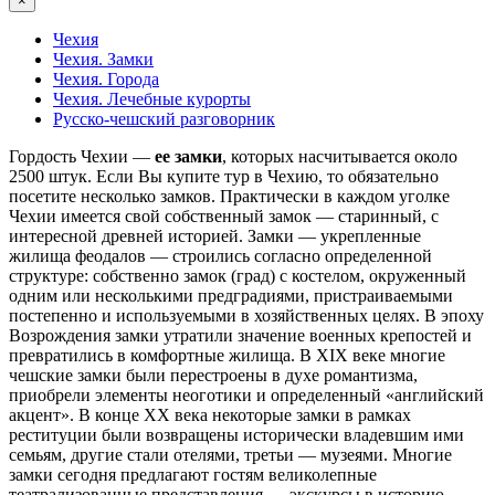
×
Чехия
Чехия. Замки
Чехия. Города
Чехия. Лечебные курорты
Русско-чешский разговорник
Гордость Чехии —
ее замки
, которых насчитывается около
2500 штук. Если Вы купите тур в Чехию, то обязательно
посетите несколько замков. Практически в каждом уголке
Чехии имеется свой собственный замок — старинный, с
интересной древней историей. Замки — укрепленные
жилища феодалов — строились согласно определенной
структуре: собственно замок (град) с костелом, окруженный
одним или несколькими предградиями, пристраиваемыми
постепенно и используемыми в хозяйственных целях. В эпоху
Возрождения замки утратили значение военных крепостей и
превратились в комфортные жилища. В XIX веке многие
чешские замки были перестроены в духе романтизма,
приобрели элементы неоготики и определенный «английский
акцент». В конце XX века некоторые замки в рамках
реституции были возвращены исторически владевшим ими
семьям, другие стали отелями, третьи — музеями. Многие
замки сегодня предлагают гостям великолепные
театрализованные представления — экскурсы в историю