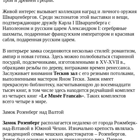
Трои и древней Греции.
Живой интерес вызывает коллекция наград и личного оружия
Шварценбергов. Среди экспонатов этой выставки и вещи,
подтверждающие дружбу Карла I Шварценберга с
Наполеоном и русским царем Александром I: серебряные
шахматы, подаренные французским императором и красивая
сабля, подаренная русским царем.
В интерьере замка соединяются несколько стилей: романтизм,
ампир и новая готика. Здесь можно полюбоваться старинной
посудой, подсвечниками, изготовленными в XV-XVII в.,
образцами резьбы по дереву, витражами времен ренессанса.
Заслуживает внимания
Тесков зал
с его резными потолками,
выполненными мастером Яном Тески. Замок имеет
прекрасную библиотеку, насчитывающую до восемнадцати
тысяч книг, в том числе здесь находится редчайший комплект
из четырех книг «
Le Musée Francais
». Таких комплектов
всего четыре в мире.
Замок Розенберг над Валтой
Замок Розенберг
располагается недалеко от города Рожмберк-
над-Влтавой в Южной Чехии. Изначально крепость являлась
резиденцией семьи чешских аристократов – Розенбергов.
Замок был основан в начале тринадцатого века. Первое