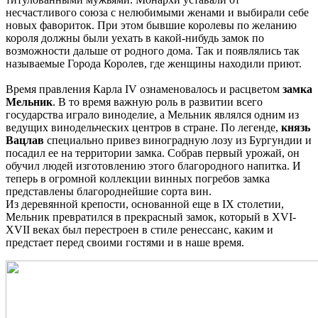
несчастливого союза с нелюбимыми женами и выбирали себе
новых фавориток. При этом бывшие королевы по желанию
короля должны были уехать в какой-нибудь замок по
возможности дальше от родного дома. Так и появлялись так
называемые Города Королев, где женщины находили приют.
Время правления Карла IV ознаменовалось и расцветом
замка
Мельник
. В то время важную роль в развитии всего
государства играло виноделие, а Мельник являлся одним из
ведущих винодельческих центров в стране. По легенде,
князь
Вацлав
специально привез виноградную лозу из Бургундии и
посадил ее на территории замка. Собрав первый урожай, он
обучил людей изготовлению этого благородного напитка. И
теперь в огромной коллекции винных погребов замка
представлены благороднейшие сорта вин.
Из деревянной крепости, основанной еще в IX столетии,
Мельник превратился в прекрасный замок, который в XVI-
XVII веках был перестроен в стиле ренессанс, каким и
предстает перед своими гостями и в наше время.