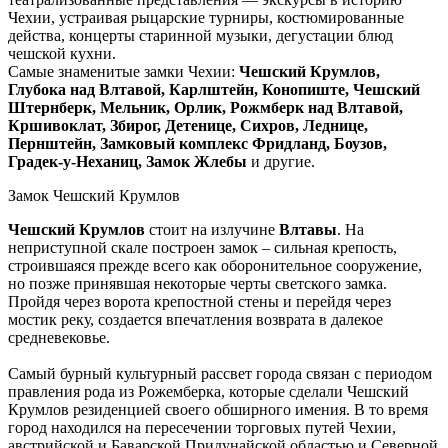
Чехии, устраивая рыцарские турниры, костюмированные
действа, концерты старинной музыки, дегустации блюд
чешской кухни.
Самые знаменитые замки Чехии:
Чешский Крумлов,
Глубока над Влтавой, Карлштейн, Конопиште, Чешский
Штернберк, Мельник, Орлик, Рожмберк над Влтавой,
Кршивоклат, Збирог, Детенице, Сихров, Леднице,
Пернштейн, Замковый комплекс Фридланд, Боузов,
Градек-у-Неханиц, Замок Жлебы
и другие
.
Замок Чешский Крумлов
Чешский Крумлов
стоит на излучине
Влтавы
. Hа
неприступной скале построен замок – сильная крепость,
строившаяся прежде всего как оборонительное сооружение,
но позже принявшая некоторые черты светского замка.
Пройдя через ворота крепостной стены и перейдя через
мостик реку, создается впечатления возврата в далекое
средневековье.
Самый бурный культурный рассвет города связан с периодом
правления рода из Рожемберка, которые сделали Чешский
Крумлов резиденцией своего обширного имения. В то время
город находился на пересечении торговых путей Чехии,
австрийской и Баварской Придунайской областью и Северной