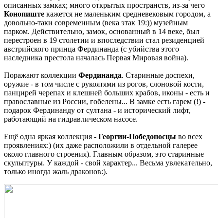
описанных замках; много открытых пространств, из-за чего
Конопиште
кажется не маленьким средневековым городом, а
довольно-таки современным (века этак 19:)) музейным
парком. Действительно, замок, основанный в 14 веке, был
перестроен в 19 столетии и впоследствии стал резиденцией
австрийского принца Фердинанда (с убийства этого
наследника престола началась Первая Мировая война).
Поражают коллекции
Фердинанда
. Старинные доспехи,
оружие - в том числе с рукоятями из рогов, слоновой кости,
панцирей черепах и клешней больших крабов, иконы - есть и
православные из России, гобелены... В замке есть гарем (!) -
подарок Фердинанду от султана - и исторический лифт,
работающий на гидравлическом насосе.
Ещё одна яркая коллекция -
Георгии-Победоносцы
во всех
проявлениях:) (их даже расположили в отдельной галерее
около главного строения). Главным образом, это старинные
скульптуры. У каждой - свой характер... Весьма увлекательно,
только иногда жаль драконов:).