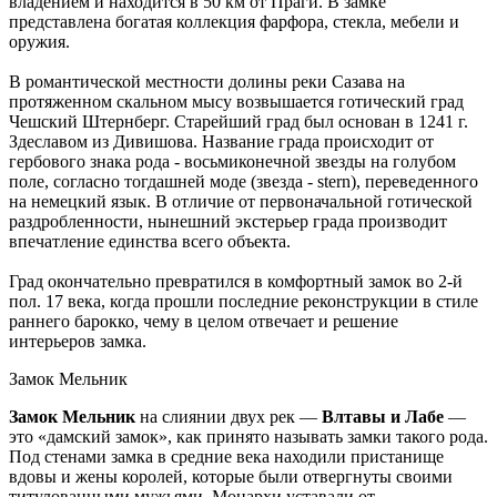
владением и находится в 50 км от Праги. В замке
представлена богатая коллекция фарфора, стекла, мебели и
оружия.
В романтической местности долины реки Сазава на
протяженном скальном мысу возвышается готический град
Чешский Штернберг. Старейший град был основан в 1241 г.
Здеславом из Дивишова. Название града происходит от
гербового знака рода - восьмиконечной звезды на голубом
поле, согласно тогдашней моде (звезда - stern), переведенного
на немецкий язык. В отличие от первоначальной готической
раздробленности, нынешний экстерьер града производит
впечатление единства всего объекта.
Град окончательно превратился в комфортный замок во 2-й
пол. 17 века, когда прошли последние реконструкции в стиле
раннего барокко, чему в целом отвечает и решение
интерьеров замка.
Замок Мельник
Замок Мельник
на слиянии двух рек —
Влтавы и Лабе
—
это «дамский замок», как принято называть замки такого рода.
Под стенами замка в средние века находили пристанище
вдовы и жены королей, которые были отвергнуты своими
титулованными мужьями. Монархи уставали от