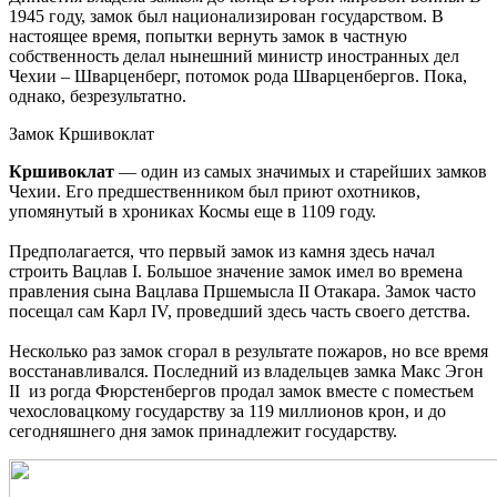
1945 году, замок был национализирован государством. В
настоящее время, попытки вернуть замок в частную
собственность делал нынешний министр иностранных дел
Чехии – Шварценберг, потомок рода Шварценбергов. Пока,
однако, безрезультатно.
Замок Кршивоклат
Кршивоклат
— один из самых значимых и старейших замков
Чехии. Его предшественником был приют охотников,
упомянутый в хрониках Космы еще в 1109 году.
Предполагается, что первый замок из камня здесь начал
строить Вацлав I. Большое значение замок имел во времена
правления сына Вацлава Пршемысла II Отакара. Замок часто
посещал сам Карл IV, проведший здесь часть своего детства.
Несколько раз замок сгорал в результате пожаров, но все время
восстанавливался. Последний из владельцев замка Макс Эгон
II из рогда Фюрстенбергов продал замок вместе с поместьем
чехословацкому государству за 119 миллионов крон, и до
сегодняшнего дня замок принадлежит государству.