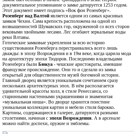
документальное упоминание о замке датируется 1253 годом.
Этот документ имеет подпись «Вок фон Розенберг».
Розенберг над Валтой
является одним из самых красивых
замков Чехии. Сама крепость расположена на одной из
возвышенностей Шумавских гор, окруженной со всех сторон
вековыми хвойными лесами. Лес огибают зеркальные воды
реки Влтавы.
Готические замковые укрепления за всю историю
существования Розенберга перестраивались всего лишь
дважды: в эпоху Возрождения и в 19м веке, когда царила мода
на архитектуру эпохи Тюдоров. Последними владельцами
Розенберга были
Бюкуа
- чешские аристократы, имевшие
французкое происхождение. Они то и сделали из замка
открытый для общественности музей богемной истории.
Главный дворец является уникальным сочетанием сразу
нескольких архитектурных эпох. В нём располагается
удивительной красоты холл, в стиле Ренессанса, со
старинными настенными украшениями и знаменитая
«музыкальная ниша». Во дворце хранится поистине
уникальная коллекция картин и мебели стиля барокко.
Картины, содержащиеся в галерее, датируются разными
столетиями, начиная с
эпохи Возрождения
. А в арсенале
можно найти доспехи, оружие и эмблемы.