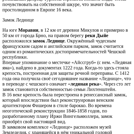
почувствовать на собственной шкуре, что значит быть
простолюдином в Европе 16 века.
Замок Леднице
На юге
Моравии
, в 12 км от деревни Микулов и примерно в
50 км от города Брно, на правом берегу
реки Дыйе
расположился
замок Леднице
. Окружённый чудесным
французским садом и английским парком, замок считается
одним из романтических достопримечательностей Чешской
республики.
Впервые упоминание о местечке «Айссгруб» (с нем. «Ледяная
яма»), найдено в документах 1222 года. Когда-то здесь стояла
крепость, построенная для защиты речной переправы. С 1412
года она получила своё сегодняшнее название «Леднице», что
в переводе с чешского означает «
ледяная река
». Через сто лет
замок становится собственностью семьи Лихтенштейн.
В 16 веке крепость была перестроена в ренессансный замок,
который впоследствии был реконструирован венским
архитектором Фишером в стиле барокко. Во времена
неоготической реконструкции 1846-1858 годов, по
разработанному плану Иржи Вингельмюллера, замок
приобрёл свой настоящий вид.
В замковом комплексе «Леднице» расположен музей
Земледелия, с хранящейся в нём уникальной головой