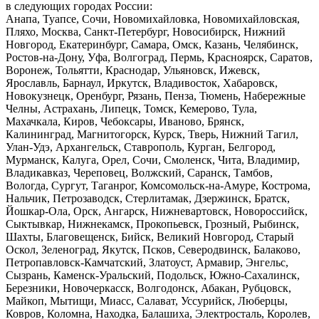
в следующих городах России:
Анапа, Туапсе, Сочи, Новомихайловка, Новомихайловская,
Пляхо, Москва, Санкт-Петербург, Новосибирск, Нижний
Новгород, Екатеринбург, Самара, Омск, Казань, Челябинск,
Ростов-на-Дону, Уфа, Волгоград, Пермь, Красноярск, Саратов,
Воронеж, Тольятти, Краснодар, Ульяновск, Ижевск,
Ярославль, Барнаул, Иркутск, Владивосток, Хабаровск,
Новокузнецк, Оренбург, Рязань, Пенза, Тюмень, Набережные
Челны, Астрахань, Липецк, Томск, Кемерово, Тула,
Махачкала, Киров, Чебоксары, Иваново, Брянск,
Калининград, Магнитогорск, Курск, Тверь, Нижний Тагил,
Улан-Удэ, Архангельск, Ставрополь, Курган, Белгород,
Мурманск, Калуга, Орел, Сочи, Смоленск, Чита, Владимир,
Владикавказ, Череповец, Волжский, Саранск, Тамбов,
Вологда, Сургут, Таганрог, Комсомольск-на-Амуре, Кострома,
Нальчик, Петрозаводск, Стерлитамак, Дзержинск, Братск,
Йошкар-Ола, Орск, Ангарск, Нижневартовск, Новороссийск,
Сыктывкар, Нижнекамск, Прокопьевск, Грозный, Рыбинск,
Шахты, Благовещенск, Бийск, Великий Новгород, Старый
Оскол, Зеленоград, Якутск, Псков, Северодвинск, Балаково,
Петропавловск-Камчатский, Златоуст, Армавир, Энгельс,
Сызрань, Каменск-Уральский, Подольск, Южно-Сахалинск,
Березники, Новочеркасск, Волгодонск, Абакан, Рубцовск,
Майкоп, Мытищи, Миасс, Салават, Уссурийск, Люберцы,
Ковров, Коломна, Находка, Балашиха, Электросталь, Королев,