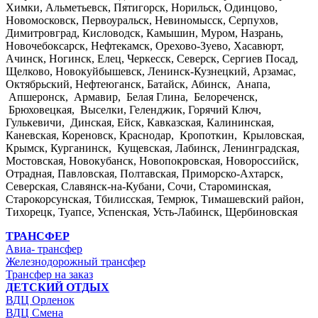
Химки, Альметьевск, Пятигорск, Норильск, Одинцово,
Новомосковск, Первоуральск, Невиномысск, Серпухов,
Димитровград, Кисловодск, Камышин, Муром, Назрань,
Новочебоксарск, Нефтекамск, Орехово-Зуево, Хасавюрт,
Ачинск, Ногинск, Елец, Черкесск, Северск, Сергиев Посад,
Щелково, Новокуйбышевск, Ленинск-Кузнецкий, Арзамас,
Октябрьский, Нефтеюганск, Батайск, Абинск, Анапа,
Апшеронск, Армавир, Белая Глина, Белореченск,
Брюховецкая, Выселки, Геленджик, Горячий Ключ,
Гулькевичи, Динская, Ейск, Кавказская, Калининская,
Каневская, Кореновск, Краснодар, Кропоткин, Крыловская,
Крымск, Курганинск, Кущевская, Лабинск, Ленинградская,
Мостовская, Новокубанск, Новопокровская, Новороссийск,
Отрадная, Павловская, Полтавская, Приморско-Ахтарск,
Северская, Славянск-на-Кубани, Сочи, Староминская,
Старокорсунская, Тбилисская, Темрюк, Тимашевский район,
Тихорецк, Туапсе, Успенская, Усть-Лабинск, Щербиновская
ТРАНСФЕР
Авиа- трансфер
Железнодорожный трансфер
Трансфер на заказ
ДЕТСКИЙ ОТДЫХ
ВДЦ Орленок
ВДЦ Смена