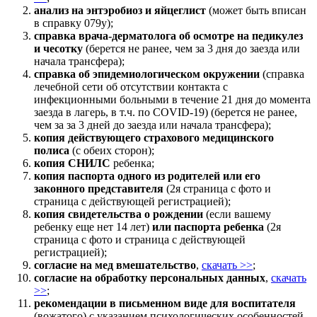
анализ на энтэробиоз и яйцеглист
(может быть вписан
в справку 079у);
справка врача-дерматолога об осмотре на педикулез
и чесотку
(берется не ранее, чем за 3 дня до заезда или
начала трансфера);
справка об эпидемиологическом окружении
(справка
лечебной сети об отсутствии контакта с
инфекционными больными в течение 21 дня до момента
заезда в лагерь, в т.ч. по COVID-19) (берется не ранее,
чем за
за 3 дней до заезда или начала трансфера);
копия действующего страхового медицинского
полиса
(с обеих сторон);
копия СНИЛС
ребенка;
копия паспорта одного из родителей или его
законного представителя
(2я страница с фото и
страница с действующей регистрацией);
копия свидетельства о рождении
(если вашему
ребенку еще нет 14 лет)
или
паспорта ребенка
(2я
страница с фото и страница с действующей
регистрацией);
согласие на мед вмешательство
,
скачать >>
;
согласие на обработку персональных данных
,
скачать
>>
;
рекомендации в письменном виде для воспитателя
(вожатого) с указанием психологических особенностей