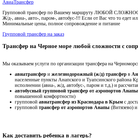
АвиаТрансфер
Групповой трансфер по Вашему маршруту ЛЮБОЙ СЛОЖНОСТ
Ж/д-, авиа-, авто-, паром-, автобус-!!! Если от Вас что то едет
Минимальные цены, полное сопровождение и питание
Групповой трансфер на заказ
Трансфер на Черное море любой сложности с сопр
Мы оказываем услуги по организации трансфера на Черноморс
авиатрансфер
и
железнодорожный (ж/д) трансфер
в
Ан
населенные пункты Анапского и Туапсинского района Кр
исполнении (авиа-, ж/д, автобус-, паром и т.д.) и рассчи
автобусный групповой трансфер от аэропортов Анапы
повышенной комфортности)
групповой
авиатрансфер из Краснодара в Крым
с дост
групповой
трансфер от
аэропортов Анапы
(Витязево) 
Как доставить ребенка в лагерь?