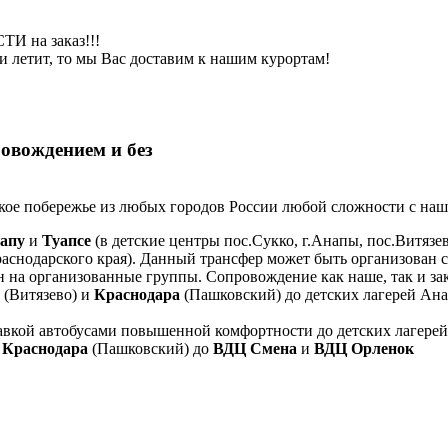
И на заказ!!!
 или летит, то мы Вас доставим к нашим курортам!
овождением и без
кое побережье из любых городов России любой сложности с на
апу
и
Туапсе
(в детские центры пос.Сукко, г.Анапы, пос.Витяз
аснодарского края). Данный трансфер может быть организован 
тан на организованные группы. Сопровождение как наше, так и за
(Витязево) и
Краснодара
(Пашковский) до детских лагерей Ана
авкой автобусами повышенной комфортности до детских лагере
и
Краснодара
(Пашковский) до
ВДЦ Смена
и
ВДЦ Орленок