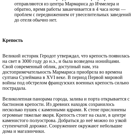
отправляются из центра Мармариса до Ичмелера и
обратно, время работы заканчивается в 4 часа ночи —
проблем с передвижением от увеселительных заведений
до отеля обычно нет.
Крепость
Великий историк Геродот утверждал, что крепость появилась
на свет в 3000 году до н.э., и была возведена ионийцами.
Свой современный облик, доступный нам, эта
достопримечательность Мармариса приобрела во времена
султана Сулеймана в XVI веке. В период Первой мировой
войны под обстрелом французских военных крепость сильно
пострадала.
Великолепная панорама города, залива и порта открывается с
бастионов крепости. Из древних находок сохранилось
несколько пушек с каменными ядрами. К стене прислонены
огромные тяжелые якоря. Крепость стоит на скале, в центре
каменистого полуострова. Добраться до неё можно по узкой
ступенчатой дорожке. Сооружениее окружают небольшие
дома и магазинчики.