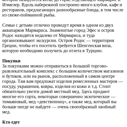
Ичмелер. Вдоль набережной построено много клубов, кафе и
ресторанов, предлагающих разнообразные блюда, в том числе
из свеже-пойманной рыбы.
Семьи с детьми отлично проведут время в одном из двух
аквапарков Мармариса. Знаменитые город Эфес и остров
Родос находятся недалеко от Мармариса, и туда
организовывают экскурсии. Остров Родос — территория
Греции, чтобы его посетить требуется Шенгенская виза,
которую необходимо получить до отлета в Турцию.
Покупки
За покупками можно отправиться в большой торгово-
развлекательный комплекс с большим количеством магазинов
и бутиков, или на рынок, расположенный в самом центре
города. Там вам предложат изделия ремесленных мастеров —
посуду, украшения, ковры, изделия из кожи и т.д. Стоит
обязательно увезти домой местный мед. Здесь продают
многие его сорта, некоторые совершенно экзотические —
тимьяновый, мед «девственниц», а также мед, который вы
больше нигде не найдете — очень своеобразный хвойный
мед.
Кто едет