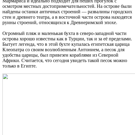
Мармариса и идеально подходит для пеших прогулок с
осмотром местных достопримечательностей. На острове были
найдены останки античных строений — развалины городских
стен и древнего театра, а в восточной части острова находятся
руины строений, относящихся к Древнеримской эпохе.
Огромный пляж и маленькая бухта в северо-западной части
острова хорошо известны как в Турции, так и за её пределами.
Бытует легенда, что в этой бухте купалась египетская царица
Клеопатра со своим возлюбленным Антонием, а песок для
удобства царицы, был привезен кораблями из Северной
Африки. Считается, что сегодня увидеть такой песок можно
только в Египте.