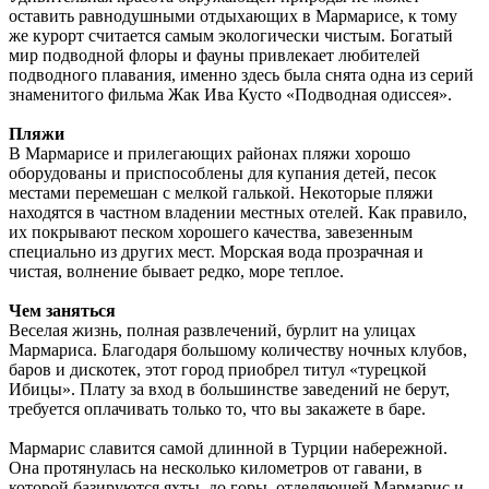
оставить равнодушными отдыхающих в Мармарисе, к тому
же курорт считается самым экологически чистым. Богатый
мир подводной флоры и фауны привлекает любителей
подводного плавания, именно здесь была снята одна из серий
знаменитого фильма Жак Ива Кусто «Подводная одиссея».
Пляжи
В Мармарисе и прилегающих районах пляжи хорошо
оборудованы и приспособлены для купания детей, песок
местами перемешан с мелкой галькой. Некоторые пляжи
находятся в частном владении местных отелей. Как правило,
их покрывают песком хорошего качества, завезенным
специально из других мест. Морская вода прозрачная и
чистая, волнение бывает редко, море теплое.
Чем заняться
Веселая жизнь, полная развлечений, бурлит на улицах
Мармариса. Благодаря большому количеству ночных клубов,
баров и дискотек, этот город приобрел титул «турецкой
Ибицы». Плату за вход в большинстве заведений не берут,
требуется оплачивать только то, что вы закажете в баре.
Мармарис славится самой длинной в Турции набережной.
Она протянулась на несколько километров от гавани, в
которой базируются яхты, до горы, отделяющей Мармарис и