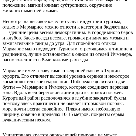
положение, мягкий климат субтропиков, окружение
живописными пейзажами.
Несмотря на высокое качество услуг индустрии туризма,
отдых в Мармарисе можно отнести к категории бюджетных
— здешние цены весьма демократичны. В городе много баров
и клубов. Здесь всегда веселье, громкая ритмичная музыка и
зажигательные танцы до утра. Для спокойного отдыха
Мармарис мало подходит. Туристам, стремящимся к тишине и
уединению, лучше остановиться в одном из отелей Ичмелера,
расположенного в 8-ми километрах езды.
Мармарис имеет славу самого «европейского» в Турции
курорта. Его отличает высокий уровень сервиса и некоторое
космополитическое очарование. Побережье делится на две
бухты — Мармарис и Ичмелер, которые соединяет парковая
зона. Вдоль всей береговой линии длится полоса пляжей.
Курортный район расположился в глубине закрытой бухты,
поэтому здесь практически не бывает штормовой погоды,
море почти всегда спокойное. Пляжи имеют небольшую
ширину, обычно в пределах 10-15 метров, покрыты серым
вулканическим песком.
Удивительная красота окружающей природы не может