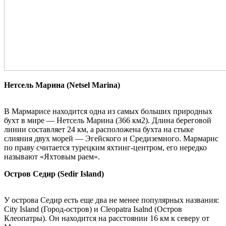
Нетсель Марина (Netsel Marina)
В Мармарисе находится одна из самых больших природных
бухт в мире — Нетсель Марина (366 км2). Длина береговой
линии составляет 24 км, а расположена бухта на стыке
слияния двух морей — Эгейского и Средиземного. Мармарис
по праву считается турецким яхтинг-центром, его нередко
называют «Яхтовым раем».
Остров Седир (Sedir Island)
У острова Седир есть еще два не менее популярных названия:
City Island (Город-остров) и Cleopatra Isalnd (Остров
Клеопатры). Он находится на расстоянии 16 км к северу от