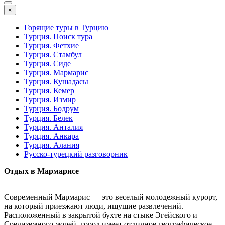
×
Горящие туры в Турцию
Турция. Поиск тура
Турция. Фетхие
Турция. Стамбул
Турция. Сиде
Турция. Мармарис
Турция. Кушадасы
Турция. Кемер
Турция. Измир
Турция. Бодрум
Турция. Белек
Турция. Анталия
Турция. Анкара
Турция. Алания
Русско-турецкий разговорник
Отдых в Мармарисе
Современный Мармарис — это веселый молодежный курорт,
на который приезжают люди, ищущие развлечений.
Расположенный в закрытой бухте на стыке Эгейского и
Средиземного морей, город имеет отличное географическое