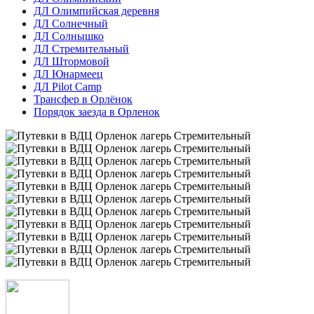
ДЛ Олимпийская деревня
ДЛ Солнечный
ДЛ Солнышко
ДЛ Стремительный
ДЛ Штормовой
ДЛ Юнармеец
ДЛ Pilot Camp
Трансфер в Орлёнок
Порядок заезда в Орленок