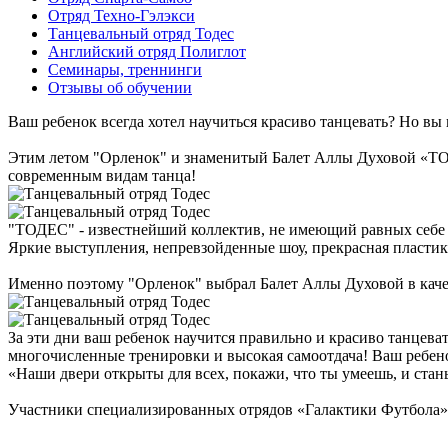
Отряд Техно-Гэлэкси
Танцевальный отряд Тодес
Английский отряд Полиглот
Семинары, треннинги
Отзывы об обучении
Ваш ребенок всегда хотел научиться красиво танцевать? Но в
Этим летом "Орленок" и знаменитый Балет Аллы Духовой «ТО
современным видам танца!
"ТОДЕС" - известнейший коллектив, не имеющий равных себе в
Яркие выступления, непревзойденные шоу, прекрасная пластика
Именно поэтому "Орленок" выбрал Балет Аллы Духовой в каче
За эти дни ваш ребенок научится правильно и красиво танцевать
многочисленные тренировки и высокая самоотдача! Ваш ребено
«Наши двери открыты для всех, покажи, что ты умеешь, и стань
Участники специализированных отрядов «Галактики Футбола» п