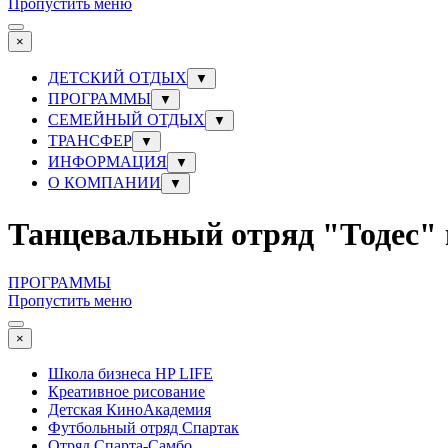
Пропустить меню
×
ДЕТСКИЙ ОТДЫХ
▼
ПРОГРАММЫ
▼
СЕМЕЙНЫЙ ОТДЫХ
▼
ТРАНСФЕР
▼
ИНФОРМАЦИЯ
▼
О КОМПАНИИ
▼
Танцевальный отряд "Тодес" 
ПРОГРАММЫ
Пропустить меню
×
Школа бизнеса HP LIFE
Креативное рисование
Детская КиноАкадемия
Футбольный отряд Спартак
Отряд Спарта-Самбо