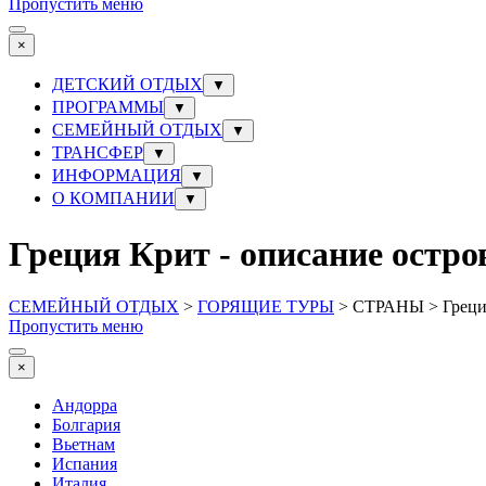
Пропустить меню
×
ДЕТСКИЙ ОТДЫХ
▼
ПРОГРАММЫ
▼
СЕМЕЙНЫЙ ОТДЫХ
▼
ТРАНСФЕР
▼
ИНФОРМАЦИЯ
▼
О КОМПАНИИ
▼
Греция Крит - описание остро
СЕМЕЙНЫЙ ОТДЫХ
>
ГОРЯЩИЕ ТУРЫ
> СТРАНЫ > Греци
Пропустить меню
×
Андорра
Болгария
Вьетнам
Испания
Италия