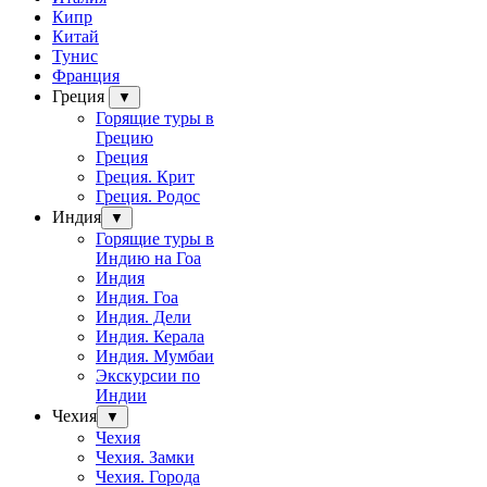
Кипр
Китай
Тунис
Франция
Греция
▼
Горящие туры в
Грецию
Греция
Греция. Крит
Греция. Родос
Индия
▼
Горящие туры в
Индию на Гоа
Индия
Индия. Гоа
Индия. Дели
Индия. Керала
Индия. Мумбаи
Экскурсии по
Индии
Чехия
▼
Чехия
Чехия. Замки
Чехия. Города