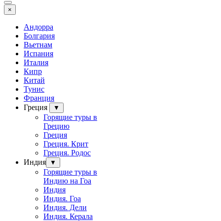
×
Андорра
Болгария
Вьетнам
Испания
Италия
Кипр
Китай
Тунис
Франция
Греция
▼
Горящие туры в
Грецию
Греция
Греция. Крит
Греция. Родос
Индия
▼
Горящие туры в
Индию на Гоа
Индия
Индия. Гоа
Индия. Дели
Индия. Керала