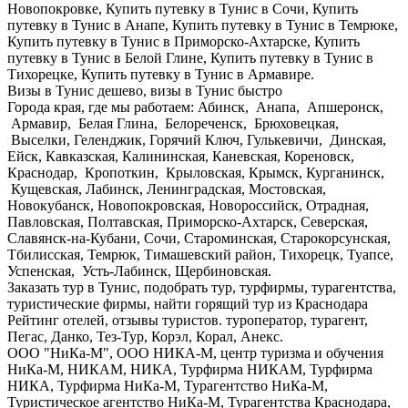
Новопокровке, Купить путевку в Тунис в Сочи, Купить
путевку в Тунис в Анапе, Купить путевку в Тунис в Темрюке,
Купить путевку в Тунис в Приморско-Ахтарске, Купить
путевку в Тунис в Белой Глине, Купить путевку в Тунис в
Тихорецке, Купить путевку в Тунис в Армавире.
Визы в Тунис дешево, визы в Тунис быстро
Города края, где мы работаем: Абинск, Анапа, Апшеронск,
Армавир, Белая Глина, Белореченск, Брюховецкая,
Выселки, Геленджик, Горячий Ключ, Гулькевичи, Динская,
Ейск, Кавказская, Калининская, Каневская, Кореновск,
Краснодар, Кропоткин, Крыловская, Крымск, Курганинск,
Кущевская, Лабинск, Ленинградская, Мостовская,
Новокубанск, Новопокровская, Новороссийск, Отрадная,
Павловская, Полтавская, Приморско-Ахтарск, Северская,
Славянск-на-Кубани, Сочи, Староминская, Старокорсунская,
Тбилисская, Темрюк, Тимашевский район, Тихорецк, Туапсе,
Успенская, Усть-Лабинск, Щербиновская.
Заказать тур в Тунис, подобрать тур, турфирмы, турагентства,
туристические фирмы, найти горящий тур из Краснодара
Рейтинг отелей, отзывы туристов. туроператор, турагент,
Пегас, Данко, Тез-Тур, Корэл, Корал, Анекс.
ООО "НиКа-М", ООО НИКА-М, центр туризма и обучения
НиКа-М, НИКАМ, НИКА, Турфирма НИКАМ, Турфирма
НИКА, Турфирма НиКа-М, Турагентство НиКа-М,
Туристическое агентство НиКа-М, Турагентства Краснодара,