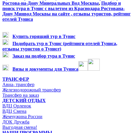
Ростова-на-Дону Минеральных Вод Москвы
,
Подбор и
пои
ск тура
в Тунис
с вылетом из Краснодара
Ростована-
Дону Минвод Москвы на сайте , отзывы туристов, рейтинг
отелей Туниса
Купить горящий тур в Тунис
Подобрать тур в Тунис (рейтинги отелей Туниса,
отзывы туристов о Тунисе)
Заказ на подбор тура в Тунис
Визы и документы для Туниса
ТРАНСФЕР
Авиа- трансфер
Железнодорожный трансфер
Трансфер на заказ
ДЕТСКИЙ ОТДЫХ
ВДЦ Орленок
ВДЦ Смена
Жемчужина России
ДОК Дружба
Выгодная смена!
НАШИ ПРОГРАММЫ