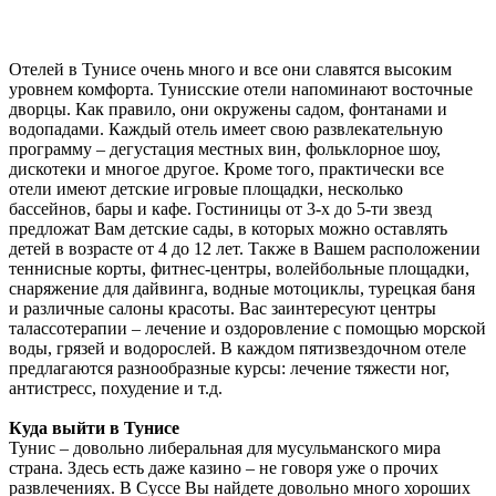
Отелей в Тунисе очень много и все они славятся высоким
уровнем комфорта. Тунисские отели напоминают восточные
дворцы. Как правило, они окружены садом, фонтанами и
водопадами. Каждый отель имеет свою развлекательную
программу
–
дегустация местных вин, фольклорное шоу,
дискотеки и многое другое. Кроме того, практически все
отели имеют детские игровые площадки, несколько
бассейнов, бары и кафе. Гостиницы от 3-х до 5-ти звезд
предложат Вам детские сады, в которых можно оставлять
детей в возрасте от 4 до 12 лет. Также в Вашем расположении
теннисные корты, фитнес-центры, волейбольные площадки,
снаряжение для дайвинга, водные мотоциклы, турецкая баня
и различные салоны красоты. Вас заинтересуют центры
талассотерапии
–
лечение и оздоровление с помощью морской
воды, грязей и водорослей. В каждом пятизвездочном отеле
предлагаются разнообразные курсы: лечение тяжести ног,
антистресс, похудение и т.д.
Куда выйти в Тунисе
Тунис
–
довольно либеральная для мусульманского мира
страна. Здесь есть даже казино
–
не говоря уже о прочих
развлечениях. В Суссе Вы найдете довольно много хороших