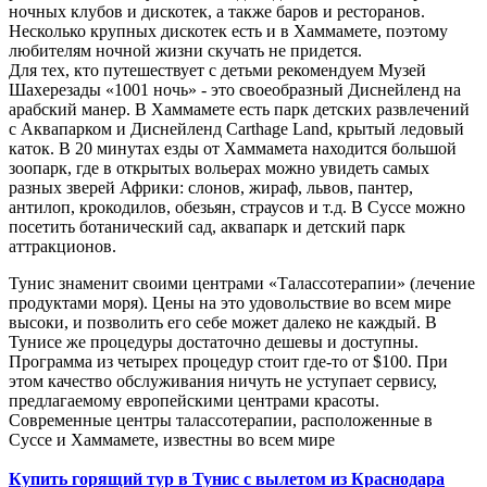
ночных клубов и дискотек, а также баров и ресторанов.
Несколько крупных дискотек есть и в Хаммамете, поэтому
любителям ночной жизни скучать не придется.
Для тех, кто путешествует с детьми рекомендуем Музей
Шахерезады «1001 ночь» - это своеобразный Диснейленд на
арабский манер. В Хаммамете есть парк детских развлечений
с Аквапарком и Диснейленд Carthage Land, крытый ледовый
каток. В 20 минутах езды от Хаммамета находится большой
зоопарк, где в открытых вольерах можно увидеть самых
разных зверей Африки: слонов, жираф, львов, пантер,
антилоп, крокодилов, обезьян, страусов и т.д. В Суссе можно
посетить ботанический сад, аквапарк и детский парк
аттракционов.
Тунис знаменит своими центрами «Талассотерапии» (лечение
продуктами моря). Цены на это удовольствие во всем мире
высоки, и позволить его себе может далеко не каждый. В
Тунисе же процедуры достаточно дешевы и доступны.
Программа из четырех процедур стоит где-то от $100. При
этом качество обслуживания ничуть не уступает сервису,
предлагаемому европейскими центрами красоты.
Современные центры талассотерапии, расположенные в
Суссе и Хаммамете, известны во всем мире
Купить горящий тур в Тунис с вылетом из Краснодара